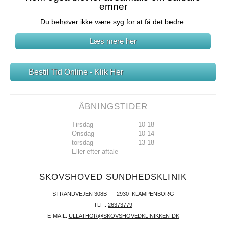
emner
Du behøver ikke være syg for at få det bedre.
Læs mere her
Bestil Tid Online - Klik Her
ÅBNINGSTIDER
Tirsdag
10-18
Onsdag
10-14
torsdag
13-18
Eller efter aftale
SKOVSHOVED SUNDHEDSKLINIK
STRANDVEJEN 308B
2930
KLAMPENBORG
TLF.:
26373779
E-MAIL:
ULLATHOR@SKOVSHOVEDKLINIKKEN.DK