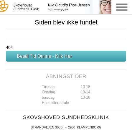
Siden blev ikke fundet
404
Bestil Tid Online - Klik Her
ÅBNINGSTIDER
Tirsdag
10-18
Onsdag
10-14
torsdag
13-18
Eller efter aftale
SKOVSHOVED SUNDHEDSKLINIK
STRANDVEJEN 308B
2930
KLAMPENBORG